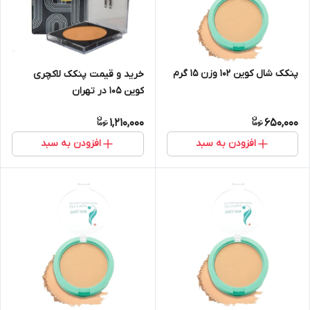
پنکک شال کوین 102 وزن 15 گرم
خرید و قیمت پنکک لاکچری
کوین 105 در تهران
1,210,000
650,000
افزودن به سبد
افزودن به سبد