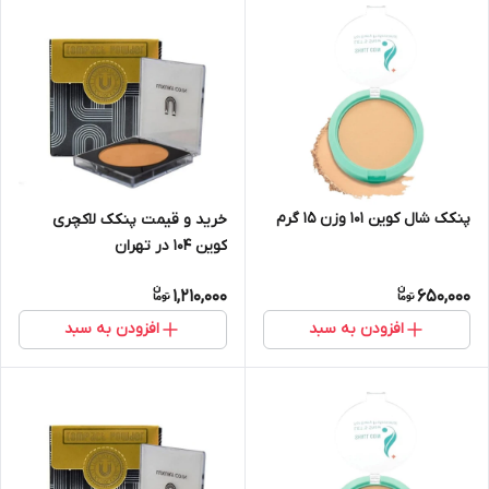
پنکک شال کوین 101 وزن 15 گرم
خرید و قیمت پنکک لاکچری
کوین 104 در تهران
1,210,000
650,000
افزودن به سبد
افزودن به سبد