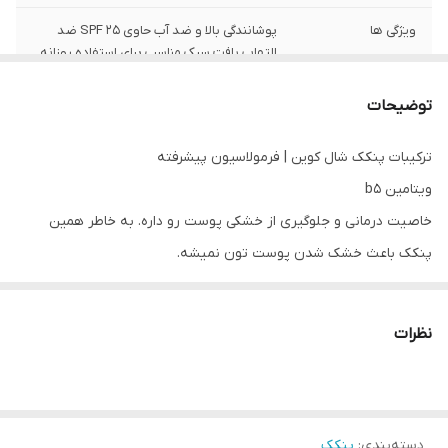
ویژگی ها
پوشانندگی بالا و ضد آب حاوی SPF 25 ضد
التهاب بافت سبک مناسب برای استفاده روزانه
و استفاده در گریم گیاهی
توضیحات
ترکیبات پنکک شال کوین | فرمولاسیون پیشرفته
ویتامین b5
خاصیت درمانی و جلوگیری از خشکی پوست رو داره. به خاطر همین
پنکک باعث خشک شدن پوست تون نمیشه.
آرگان
نظرات
پوست رو روشن، نرم و آبرسانی میکنه از ایجاد چروک پوستی و لک
جلوگیری میکنه.
آووکادو
دسته‌بندی
:
پنکک