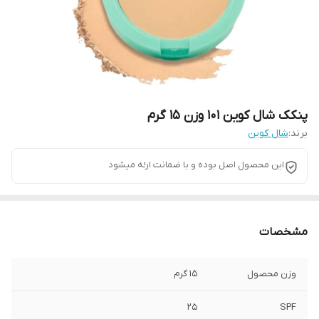
پنکک شال کوین 101 وزن 15 گرم
برند:
شال کوین
این محصول اصل بوده و با ضمانت ارـٔه میشود
مشخصات
وزن محصول
15 گرم
25
SPF