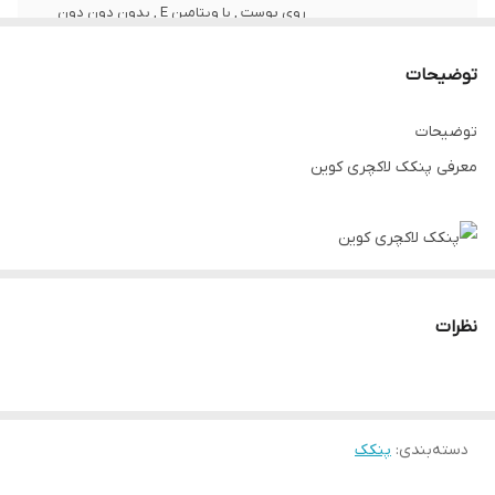
روی پوست , با ویتامین E , بدون دون دون
شدن , بدون پوسته دادن , داراي پودر
ميكرونيزه , قابليت پوشانندگي بالا , حاوي كلاژنَ
توضیحات
توضیحات
معرفی پنکک لاکچری کوین
پنکک لاکچری کوین
پنکک لاکچری کوین
نظرات
تمام افراد به دنبال پوستی یکدست، سالم و شفاف هستند و به یک
پنکک با پوشش عالی نیاز دارند. پنکک با ویژگی‌های خوب، باید بدون افت
رنگ یا تغییر حالت، ماندگاری آرایش را تضمین کند و در عین حال چربی
دسته‌بندی
:
پنکک
پوست را کنترل نماید. یکی از مهمترین مزایای استفاده از پنکک خوب،
می‌تواند مات کردن پوست و ایجاد جلوه‌ی طبیعی بر آرایش صورت باشد.