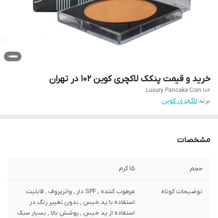
خرید و قیمت پنکک لاکچری کوین 102 در تهران
Luxury Pancake Coin 102
برند:
لاکچری کوین
مشخصات
حجم
15 گرم
توضیحات کوتاه
مرطوب کننده , SPF دار , واترپروف , قابلیت
استفاده با پد خیس , بدون تغییر رنگ در
استفاده از پد خیس , پوشش بالا , بسیار سبک