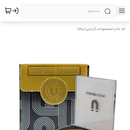
لک شاپ
/
محصولات آرایشی
/
پنکک