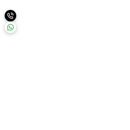
برگشت به بالا
ارسال با پست پیشتاز . ویژه
پشتیبانی ۲۴ ساعته
و تیپاکس