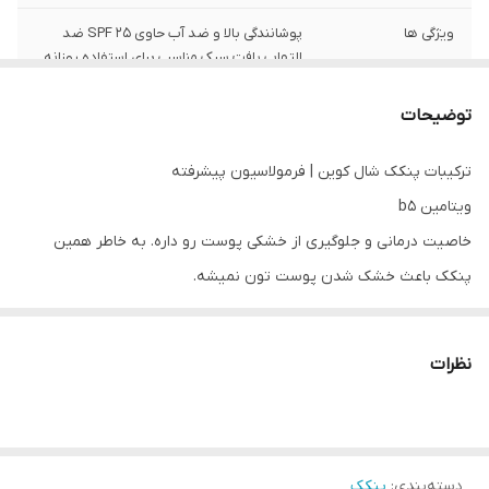
ویژگی ها
پوشانندگی بالا و ضد آب حاوی SPF 25 ضد
التهاب بافت سبک مناسب برای استفاده روزانه
و استفاده در گریم گیاهی
توضیحات
ترکیبات پنکک شال کوین | فرمولاسیون پیشرفته
ویتامین b5
خاصیت درمانی و جلوگیری از خشکی پوست رو داره. به خاطر همین
پنکک باعث خشک شدن پوست تون نمیشه.
آرگان
نظرات
پوست رو روشن، نرم و آبرسانی میکنه از ایجاد چروک پوستی و لک
جلوگیری میکنه.
آووکادو
دسته‌بندی
:
پنکک