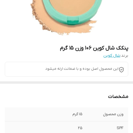
پنکک شال کوین 106 وزن 15 گرم
برند:
شال کوین
این محصول اصل بوده و با ضمانت ارـٔه میشود
مشخصات
وزن محصول
15 گرم
25
SPF