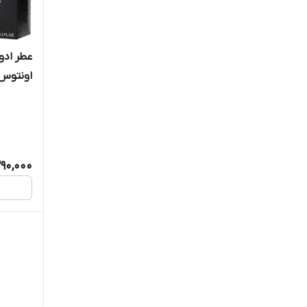
عطر ادو
اونتوس ENTUS
290,000