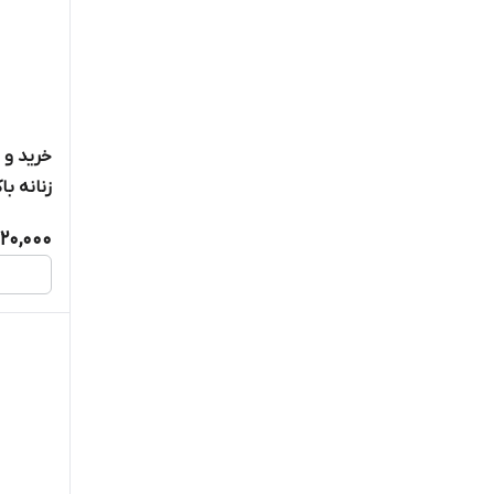
خرید و 
زنانه باکارات رژ ۰
,120,000