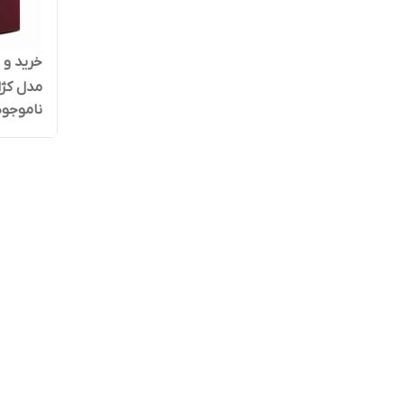
خرید و ق
مدل کژال 100 میلی‌لیتر د
ناموجود