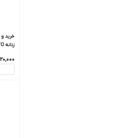
خرید و 
زنانه ECLATANTO ویتابلا درتهران
,120,000