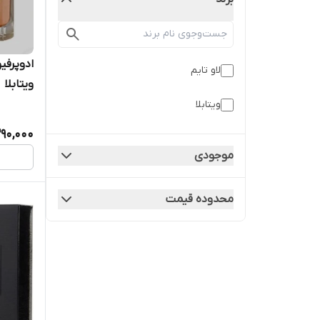
لاو تایم
ویتابلا
ویتابلا
290,000
موجودی
محدوده قیمت