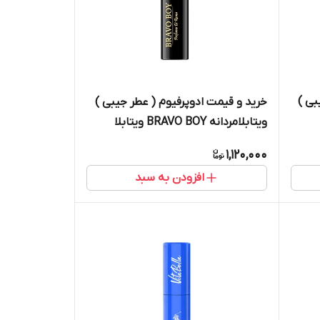
بی )
خرید و قیمت ادوپرفیوم ( عطر جیبی )
ویتابلامردانه BRAVO BOY ویتابلا
درتهران
1,120,000
افزودن به سبد