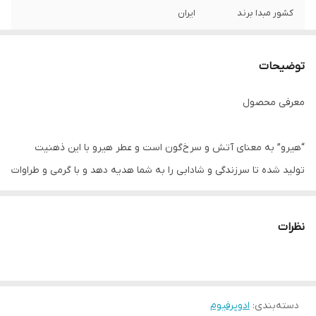
کشور مبدا برند
ایران
توضیحات
معرفی محصول
“هیرو” به معنای آتش و سرخ‌گون است و عطر هیرو با این ذهنیت
تولید شده تا سرزندگی و شادابی را به شما هدیه دهد و با گرمی و طراوات
خود، احساس غم و رخوت را از شما دور کند. این عطر با رایحه‌های میوه‌ای
و نشاط‌آور، شما را به دنیایی از انرژی و طراوت بی‌پایان می‌برد. مرکبات
نظرات
مدیترانه‌ای و پرتقال سیسیلی در نت ابتدایی عطر، حس طراوت و نشاط
را ایجاد می‌کنند تا از پس آن، رایحه ترکیبات میوه‌ای در قلب عطر فضایی
شاد و پرجنب‌وجوش را تشکیل بدهند. در پایان نیز مشک سفید حضور
دسته‌بندی
:
ادوپرفیوم
دارد که ماندگاری و حس لطافت را تقویت می‌کند. عطر Hiro با رایحه خنک