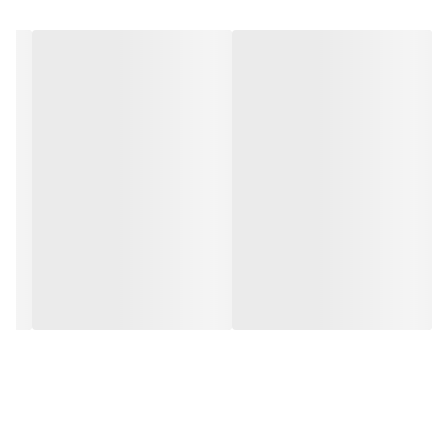
و شیرین خودش شما را به دنیایی از انرژی بی‌پایان می‌برد و به لحظات
شما رنگ و بوی زندگی می‌بخشد.
عطر هیرو (Hiro) برای افراد پرانرژی و شاداب مناسب است افرادی که از
هیجان و نشاط لذت کامل می‌برند. این عطر نمایان‌گر سرزندگی و انرژی
بی‌پایان زنانه است. هیرو با رایحه خنک و شیرینی که دارد بهترین گزینه
برای روزهای پرجنب‌وجوش و فصل‌های گرم سال مانند بهار و تابستان
است که طراوت و شادابی بیشتری را می‌طلبند.
بارکد محصول
6260004545585