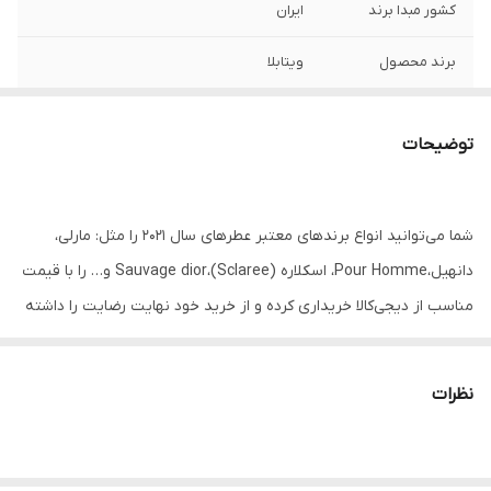
کشور مبدا برند
ایران
برند محصول
ویتابلا
ویژگی
رایحه اولیه : ترنج ایتالیایی، اسطوخودوس
فرانسوی رایحه میانی : سرو سفید رایحه اصلی
توضیحات
: خزه درخت بلوط ایجاد رد بو ماندگاری بالا
کیفیت رقیق پاش بالا مقرون به صرف نسبت
به اسانس
شما می‌توانید انواع برندهای معتبر عطرهای سال 2021 را مثل: مارلی،
دانهیل،Pour Homme، اسکلاره (Sclaree)،Sauvage dior و… را با قیمت
مناسب از دیجی‌کالا خریداری کرده و از خرید خود نهایت رضایت را داشته
باشید.
نظرات
ماندگاری عطر
از مهم‌ترین فاکتورهای مشخص کننده کیفیت عطر و ادکلن، ماندگاری