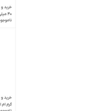
خرید و 
40 میلی لیتر ام ان دی
ناموجود
خرید و 
گرم ام ان دی 200 میل
ناموجود