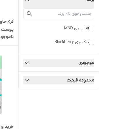
ام ان دی MND
پوست ام ان د
ناموجود
بلک بری Blackberry
موجودی
محدوده قیمت
خرید و 