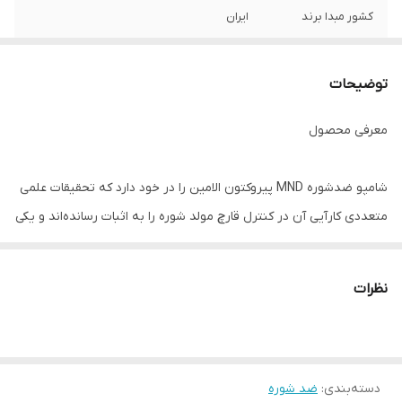
کشور مبدا برند
ایران
ویژگی ها
• کاهش شوره موها و کف سر • تنظیم و کنترل
فعالیت باکتری و قارچ حاضر در پوست کف سر •
توضیحات
بهبود خارش کف سر • محافظت دربرابر آلودگی
معرفی محصول
شامپو ضدشوره MND پیروکتون الامین را در خود دارد که تحقیقات علمی
متعددی کارآیی آن در کنترل قارچ مولد شوره را به اثبات رسانده‌اند و یکی
از ترکیبات به روز و موثر برای محصولات ضدشوره است. اما علاوه بر آن،
عصاره پوست درخت کُنار جوآزیرو هم به این محصول اضافه شده که
نظرات
جمعیت باکتریایی پوست کف سر را تنظیم کرده و با کنترل تولید سبوم از
شدت گرفتن شوره سر، ممانعت می‌کند. این عصاره قادر به کاهش خارش
پوست سر هم هست اما به منظور تقویت این خاصیت، از عصاره انار نیز
دسته‌بندی
:
ضد شوره
بهره گرفته شده تا با کاهش التهاب پوست سر، مصرف‌کننده احساس