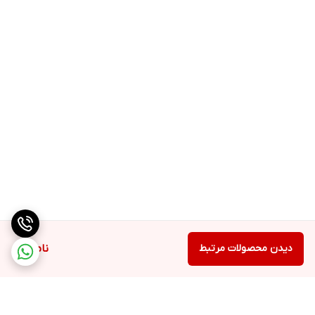
آب دیونیزه، اوندسیل انامیدوپروپیل بتائین، تری اتانول آمین کوکویل
گلوتامات، عصاره انار، کاپریلیل/کاپریل گلوکوزاید، (مخلوط: ایزواستئارامید
مونوایزوپروپیل آمین و گلیسریل لائورات)، عصاره ریشه سرخارگل،
مانیتول، گلایکول دی‌استئارات، کوکوبتائین، گلیسرین، (مخلوط: عصاره
پوست درخت کنارجوآزیرو، پروپاندیول و آب دیونیزه)، کوآترنیوم -80،
پیروکتون اولامین، اسانس مجاز آرایشی و بهداشتی، تری اتانول آمین،
گوار هیدروکسی پروپیل تریمونیوم کلراید، اسید سیتریک، اسید فیتیک،
(مخلوط: آب دیونیزه، متیل کلروایزوتیازولینون، متیل ایزوتیازولینون)،
بیوتین
بارکد محصول
6261162515021
دیدن محصولات مرتبط
ناموجود