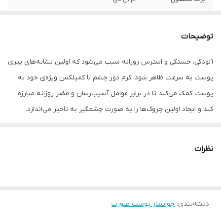
ویژگی
رفع چین و چروک و خطوط اطراف چشم*** از
بین برنده حلقه های سیاه و پف کردگی اطراف
توضیحات
چشم*** افزایش خاصیت ارتجاعی پوست***
رطوبت رسانی عمیق و گسترده دور چشم
آلودگی، خستگی و استرس روزانه سبب می‌شود که اولین نشانه‌های پیری
پوست به سرعت ظاهر شود. کرم دور چشم با کمپلکس ویژه‌ی خود به
پوست کمک می‌کند تا در برابر عوامل آسیب‌رسان و مضر روزانه مبارزه
کند و ایجاد اولین چروک‌ها را به صورت چشمگیر به تاخیر می‌اندازد.
همچنین خطوط ظریف دور چشم را برطرف می‌کند. به دلیل فرمولاسیون
غنی شده با ترکیبات کاهش دهنده تجمع خون، به پوست اطراف چشم
نظرات
انرژی می‌بخشد و تیرگی و پف ناخوشایند دور چشم را کاهش می‌دهد.
عصاره ساکارومایسس، روغن آرگان و روغن جوانه‌ی گندم موجود در این
محصول در تحریک سلول‌ها در جهت جوان سازی، افزایش الاستیسیته و
دسته‌بندی
:
جوانساز پوست صورت
قوام پوست، افزایش نرمی و انعطاف پوست، روشن نمودن و شفافیت
پوست بسیار موثر است. استفاده کردن از این کرم برای سنین بالای ۲۰