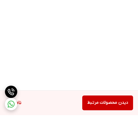
آب دیونیزه، پارافین مایع با گرید بهداشتی، ستیل الکل، پروپیلن گلایکول،
گلیسیرین، سدیم پی سی ای، اسید استئاریک، سیکلوپنتاسیلوکسان،
(مخلوط: میریستوئیل تتراپپتید6- و بوتیلن گلایکول)، گلیسیریل
استئارات، موم زنبور عسل، عصاره ساکارومایسس سرویزیا، روغن جوانه
گندم، (مخلوط: آب دیونیزه، پروپیلن گلایکول و عصاره برگ تره شاهی)،
ژل پترولیوم، آلانتوئین، (مخلوط: میریستوئیل تتراپپتید34- و بوتیلن
گلایکول)، روغن هسته آرگان، توکوفریل استات (ویتامین ای)، O-3 اتیل
اسید اسکوربیک (ویتامین سی)، یوبیکینون (کوآنزیم Q10)، اسانس مجاز
آرایشی و بهداشتی، (مخلوط: فنوکسی اتانول و اتیل هگزیل گلیسیرین)،
تری اتانول آمین، DMDM هایدانتوئین.
دیدن محصولات مرتبط
ناموجود