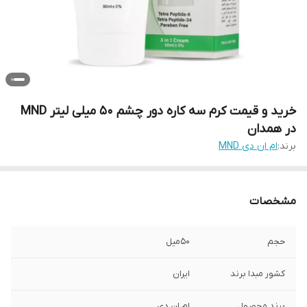
خرید و قیمت کرم سه کاره دور چشم ۵۰ میلی لیتر MND
در همدان
برند:
ام ان دی MND
مشخصات
حجم
50میل
کشور مبدا برند
ایران
برند محصول
ام ان دی