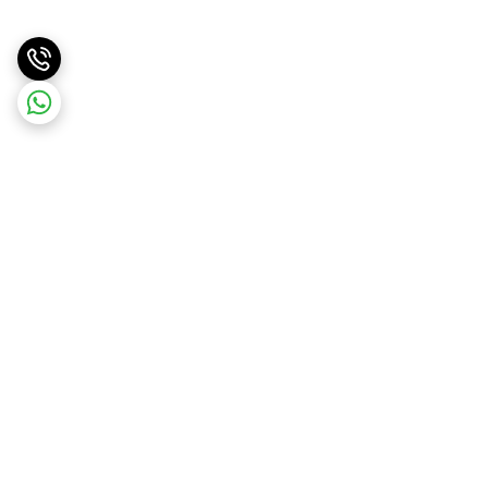
برگشت به بالا
ارسال با پست پیشتاز . ویژه
پشتیبانی ۲۴ ساعته
و تیپاکس