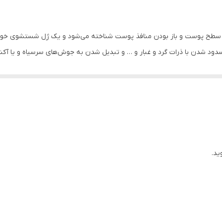
سطح پوست و باز بودن منافذ پوست شناخته می‌شود و یک ژل شستشوی خوب 
سدود شدن با ذرات گرد و غبار و … و تبدیل شدن به جوش‌های سرسیاه و یا آکن
ه آنزیم 5-آلفا ریداکتاز از تولید سبوم ممانعت کرده و به خوبی با باکتری مولد آکنه مقابله می‌کند
تا منافذ پوست کوچک شده و سطح پوست یک دست و
ل فعالیت عصاره برگ بِه می‌باشد. البته چون آلودگی محیطی مانند ذرات معل
ل به عنوان یک آنتی اکسیدان قوی در این محصول استفاده شده است تا این 
ید.
امل بیماری‌زا و آلودگی‌ها را بر عهده دارد و باید از هر گونه آسیب محافظت 
ی قرار دارد نیازمد توجه ویژه است. استفاده از ژل شستشو یکی از موثرترین