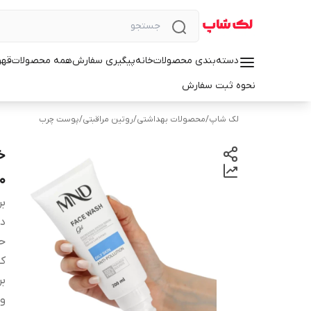
دسته‌بندی محصولات
خانه
پیگیری سفارش
همه محصولات
قهو
نحوه ثبت سفارش
لک شاپ
/
محصولات بهداشتی
/
روتین مراقبتی
/
پوست چرب
خ
200 
بر
دس
ح
کش
ب
وی