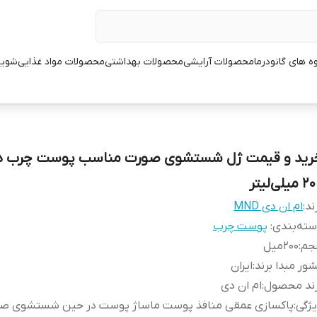
ه های گانودرما
محصولات آرایشی
محصولات بهداشتی
محصولات مواد غذایی
شوین
رید و قیمت ژل شستشوی صورت مناسب پوست چرب در 
میلی‌لیتر
ند:
ام ان دی MND
ته‌بندی
:
پوست چرب
جم
:
200میل
ور مبدا برند
:
ایران
رند محصول
:
ام ان دی
ژگی
:
پاکسازی عمقی منافذ پوست ماساژ پوست در حین شستشوی ص