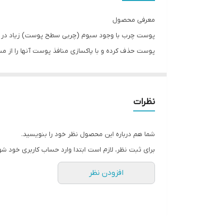
معرفی محصول
پوست چرب با وجود سبوم (چربی سطح پوست) زیاد در 
پوست حذف کرده و با پاکسازی منافذ پوست آنها را از م
دارد که به عنوان مهارکنند
کاهش بیش از پیش تعداد منافذ باز پوست می‌شود که مکم
نظرات
و باعث آسیب به پوست می‌شوند، از عصاره ریشه سرخارگ
متمایزی داشته باشد.
شما هم درباره این محصول نظر خود را بنویسید.
برای ثبت نظر، لازم است ابتدا وارد حساب کاربری خود شو
افزودن نظر
پوست وظیفه محافظت از اندام‌های داخلی بدن در برابر عو
سایر نواحی بدن در معرض نورخورشید و آلودگی‌های محیط