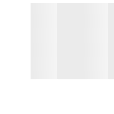
 و سولفات ام‌ان‌دی مناسب افراد دارای پوست چرب
ین محصول برس سیلیکونی مخصوصی دارد قادر است
 احتمال بروز آکنه محافظت در برابر آلودگی
روی پوست صورت قرار داده و با حرکات دورانی دست،
 کنید.
آب دیونیزه، لوریل گلوکوزاید، کوکو گلوکوزاید، عصاره برگ به، پروپیلن گلایکول، عصاره ریشه سرخارگل، گلیسرین، پیریدوکسین فسفات حلقوی، پلی آکریلات کراس پلیمر-6، اسانس مجاز آرایشی و