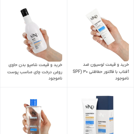
خرید و قیمت لوسیون ضد
خرید و قیمت شامپو بدن حاوی
آفتاب با فاکتور حفاظتی 30 (SPF
روغن درخت چای مناسب پوست
ناموجود
ناموجود
30) مناسب پوست چرب ام ان
چرب 300 میلی لیتر ام ان دی در
دی 40 میلی‌لیتر در ملارد
قیطریه