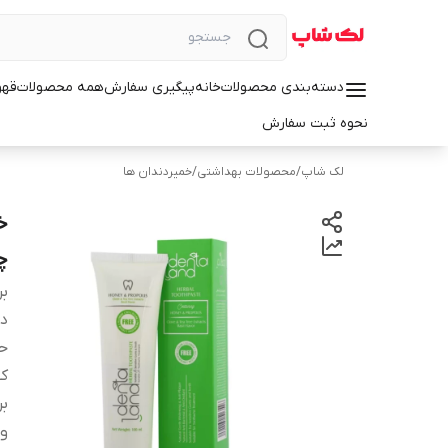
دسته‌بندی محصولات
خانه
پیگیری سفارش
همه محصولات
قهو
نحوه ثبت سفارش
لک شاپ
/
محصولات بهداشتی
/
خمیردندان ها
خ
چا
بر
دس
ح
کش
ب
وی