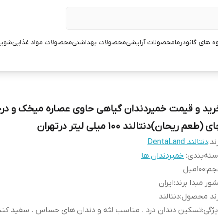
ه های گانودرما
محصولات آرایشی
محصولات بهداشتی
محصولات مواد غذایی
شوین
رید و قیمت خمیردندان گیاهی حاوی عصاره میخک و د
ی (طعم ریحان)دنتالند 100 میلی لیتر درتهران
ند:
دنتالند DentaLand
ته‌بندی
:
خمیردندان ها
جم
:
100میل
ور مبدا برند
:
ایران
رند محصول
:
دنتالند
ژگی
:
تسکین دندان درد . مناسب لثه و دندان های حساس . سفید کنن