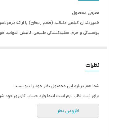
معرفی محصول
خمیردندان گیاهی دنتالند (طعم ریحان) با ارائه فرمول
پوسیدگی و جرم، سفیدکنندگی طبیعی، کاهش التهاب، خونر
علاوه بر این در طراحی و فرمولاسیون خمیردندان گیاهی
مسواک، استویا، هل سبز، شیرین بیان، زنجبیل با ویژگی 
استفاده شده که باعث حفظ بهداشت دهان و دندان می‌شون
نظرات
مصنوعی و جایگزینی با عصاره های گیاهی مختلف علاوه
به یک فرآورده فراسودمند تبدیل نموده است. خمیردندا
شما هم درباره این محصول نظر خود را بنویسید.
حساس و تسکین دندان درد می‌باشد.
برای ثبت نظر، لازم است ابتدا وارد حساب کاربری خود شو
افزودن نظر
خمیردندان گیاهی دنتالند با ارائه فرمولاسیونی جدید بر