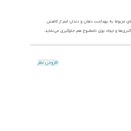
زهای مربوط به بهداشت دهان و دندان اعم از کاهش
ی‌ها و ایجاد بوی نامطبوع هم جلوگیری می‌نماید.
عصاره‌های میخک، ریحان، درخت چای، گل صابونی، چوب
اهش دهنده التهاب و درد و شیرین گنندگی طبیعی
سنتزی، رنگ ، نگهدارنده ، اسانس ، و شیرین کننده
افزودن نظر
اد و همچنین محیط زیست داشته و محصول نهایی را
ی اکسیدان طبیعی بوده و مناسب لثه و دندان های
و سنتزی علاوه بر حفظ بهداشت دهان و دندان، تلاش