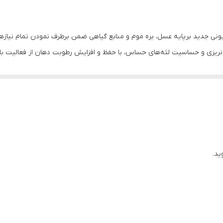
اسیونی جدید برپایه عسل، بره موم و منابع گیاهی ضمن برطرف نمودن تمام نیا
یزی و حساسیت لثه‌های حساس، با حفظ و افزایش رطوبت دهان از فعالیت باکتر
 دنتالند مجموعه‌ای از عصاره‌های طبیعی گیاهی مختلف همچون ژل آلوئه ورا، 
های اثبات شده‌ای مانند کف کنندگی طبیعی، سایندگی طبیعی، آنتی باکتریال، ک
د. این خمیردندان زیست تخریب‌پذیر گیاهی با حذف فلوراید، عامل کف‌کننده 
 بر حفظ بهداشت دهان و دندان، تلاش زیادی در جهت حفظ سلامت عمومی افر
ن گیاهی حاوی عصاره‌های میخک و درخت چای دارای خواص آنتی باکتریال و آنت
ید.
پایه منابع گیاهی با ویژگی های منحصربفرد و با حذف بکارگیری مواد شیمیایی 