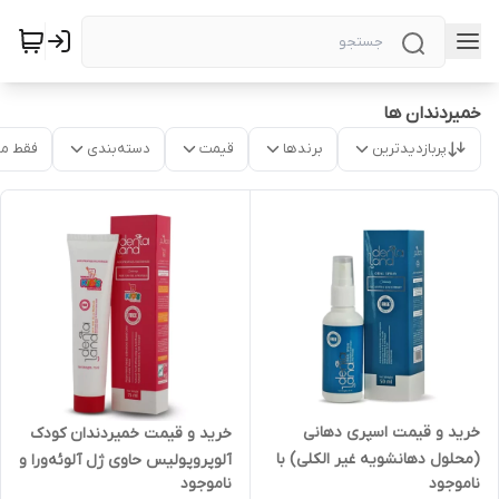
خمیردندان ها
پربازدیدترین
برندها
قیمت
دسته‌بندی
فقط م
خرید و قیمت اسپری دهانی
خرید و قیمت خمیردندان کودک
(محلول دهانشویه غیر الکلی) با
آلوپروپولیس حاوی ژل آلوئه‌ورا و
ناموجود
ناموجود
اثر ضد پلاک دندان دنتالند در
بره موم با طعم آبنبات نعناعی 75