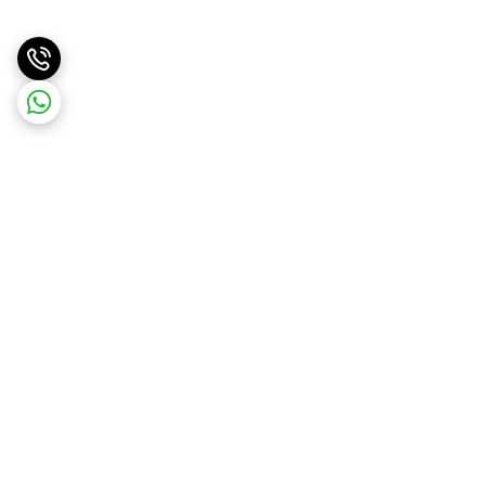
برگشت به بالا
ارسال با پست پیشتاز . ویژه
پشتیبانی ۲۴ ساعته
و تیپاکس