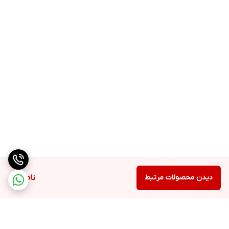
قابل استفاده در:کفش، بوت، بوت پاشنه‌دار، کفش پاشنه بلند و صندل
استفاده حتی بدون نیاز به پوشیدن کفش
ژل درون جوراب غنی از ویتامین E و روغن های معدنی (روغن جوجوبا،
روغن هسته انگور، روغن زیتون و غیره) است.
مناسب برای مرطوب کردن پوست و ایجاد ظاهری تازه و مغذی به
پاهای شما
خاصیت ماساژ‌دهندگی
قابل شستشو
سبک و راحت
استفاده آسان در کفش
مناسب برای هر سایز پا
دیدن محصولات مرتبط
ناموجود
قابل استفاده برای هر دو پا