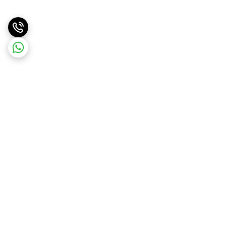
برگشت به بالا
ارسال با پست پیشتاز . ویژه
پشتیبانی ۲۴ ساعته
و تیپاکس