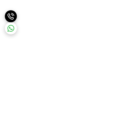
برگشت به بالا
ارسال با پست پیشتاز . ویژه
پشتیبانی ۲۴ ساعته
و تیپاکس