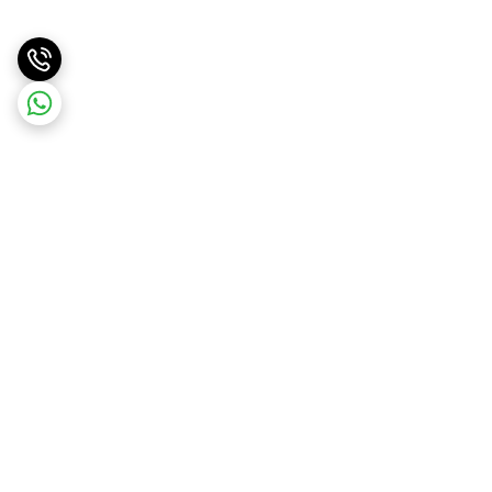
برگشت به بالا
ارسال با پست پیشتاز . ویژه
پشتیبانی ۲۴ ساعته
و تیپاکس