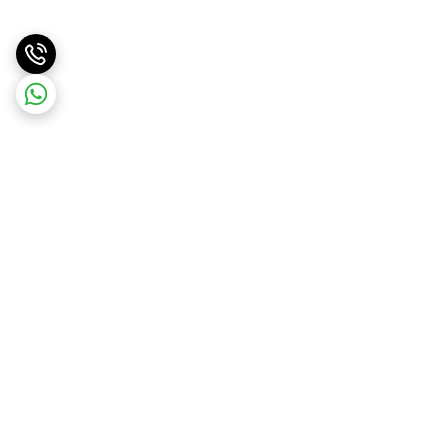
برگشت به بالا
ارسال با پست پیشتاز . ویژه
پشتیبانی ۲۴ ساعته
و تیپاکس