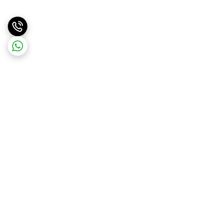
برگشت به بالا
ارسال با پست پیشتاز . ویژه
پشتیبانی ۲۴ ساعته
و تیپاکس