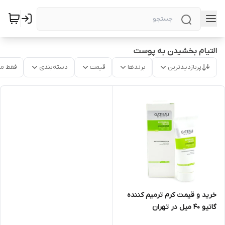
التیام بخشیدن به پوست
پربازدیدترین
برندها
قیمت
دسته‌بندی
فقط م
خرید و قیمت کرم ترمیم کننده
گاتیو 40 میل در تهران