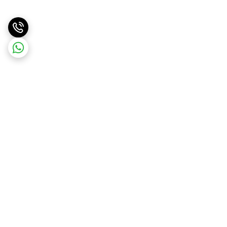
برگشت به بالا
ارسال با پست پیشتاز . ویژه
پشتیبانی ۲۴ ساعته
و تیپاکس