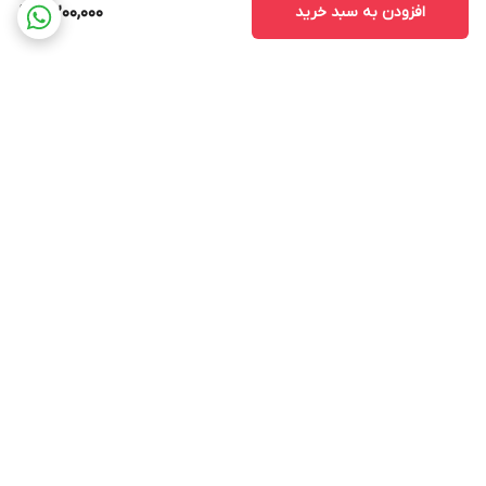
افزودن به سبد خرید
4,200,000
برگشت به بالا
ارسال با پست پیشتاز . ویژه
پشتیبانی ۲۴ ساعته
و تیپاکس
ضمانت اصالتو بازگشت وجه