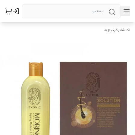
لک شاپ
/
پکیج ها