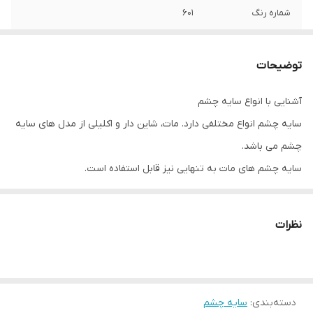
شماره رنگ
601
صادر کننده مجوز
سازمان غذا و دارو
توضیحات
آشنایی با انواع سایه چشم
سایه چشم انواع مختلفی دارد. مات، شاین‌ دار و اکلیلی از مدل های سایه
چشم می باشد.
سایه چشم های مات به تنهایی نیز قابل استفاده است.
سایه چهار رنگ کریستال لاکچری کوین ۶۰۱ از نوع مات می باشد.
پالت های سایه چشم معمولا به دو دسته رنگ های گرم و سرد تقسیم
نظرات
می شوند.
سایه چشم های موجود در بازار از لحاظ ترکیب انواع مختلفی دارند. آن
هارا می توان به سایه پودری، سایه های مدادی و همچنین سایه های
دسته‌بندی
:
کرمی تقسیم کرد.
سایه چشم