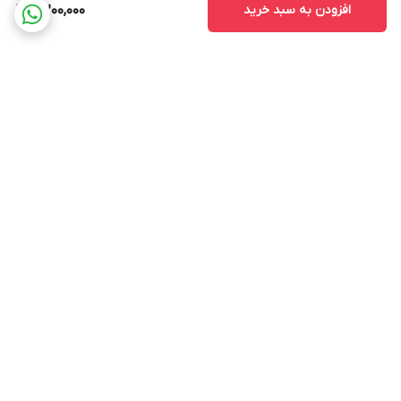
افزودن به سبد خرید
4,200,000
برگشت به بالا
ارسال با پست پیشتاز . ویژه
پشتیبانی ۲۴ ساعته
و تیپاکس
ضمانت اصالتو بازگشت وجه