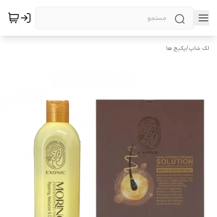
لک شاپ
/
پکیج ها