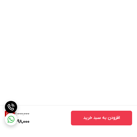
در مواردی که به صورت مقطعى استفاده میشود تاثير آن بين 24 تا 72
ساعت ماندگار است و به طوری موثر به کاهش درد کمک می کند
در بسیاری از موارد تنها یک بار استفاده ، درد به طور کامل از بین میرود
بدون نیاز به مصرف مداوم این ویژگی روغن هلکسیر را به یک راحل موثر
و سريع تسکین دردهای عضلانی و مفصلی تبدیل کرده است.
کاربرد ها
1. انواع سر درد ها
2,000,000
25
%
افزودن به سبد خرید
1,498,000
2. انواع دردهای مفصلی