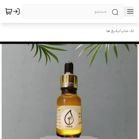
لک شاپ
/
پکیج ها