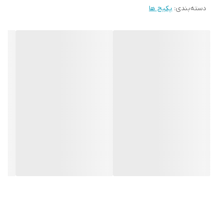
دسته‌بندی
:
پکیج ها
این محصول طبیعی بر پایه روغن های بادام تلخ کوهی کاج، انیسون،
کدو، گشنیز و حاوی نانو ذرات گیاهی و یون های ترمیمی مورد نیاز بدن
مانند یون نقره و طيف گسترده ای از ویتامین ها و ترکیبی از ریز مولکول
های زرد چوبه زنجبیل و..... میباشد
پشتوانه علمی علم کشته سازی در طب سنتی یک روش مفید کار آمد
بوده بر پایه غبار کردن و آماده سازی مواد معدنی فلزی و گیاهی به
منظور افزایش جذب و اثر گذاری آنها گاهی 1000 برابر بیشتر در بدن
استوار است.
فرایند کشته سازی میتواند به کاهش عوارض جانبی مواد کمک کند زیرا
زرات ریز تر به طور معمول به شکل ملایم تری در بدن عمل میکند.
این روش به دلیل افزایش سطحتماس مواد با بافت های بدن میتواند با
دوزهای کمتر تاثیر بسيار مطلوبی بگذارد.