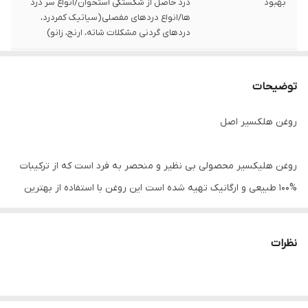
بهبود
درد حاصل از شکستگی استخوان/انواع سر درد
ها/انواع دردهای مفصلی(سیاتیک کمردرد،
دردهای گردنی مشکلات شاته، ارنج، زانو)
برند
هلکسیر
توضیحات
دوره درمان
21 روزه
روغن هلکسیر اصل
روغن هليكسير محصولی بی نظیر و منحصر به فرد است که از ترکیبات
%100 طبیعی و ارگانیک تهیه شده است این روغن با استفاده از بهترین
عصاره های گیاهی به رفع سریع در های عضلانی و مفصلی کمک شایانی
میکند و به بازسازی ترمیم بافت های آسیب دیده می پردازد.
نظرات
تركيبات :