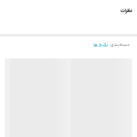
میکند و به بازسازی ترمیم بافت های آسیب دیده می پردازد.
نظرات
تركيبات :
دسته‌بندی
:
پکیج ها
این محصول طبیعی بر پایه روغن های بادام تلخ کوهی کاج، انیسون،
کدو، گشنیز و حاوی نانو ذرات گیاهی و یون های ترمیمی مورد نیاز بدن
مانند یون نقره و طيف گسترده ای از ویتامین ها و ترکیبی از ریز مولکول
های زرد چوبه زنجبیل و..... میباشد
پشتوانه علمی علم کشته سازی در طب سنتی یک روش مفید کار آمد
بوده بر پایه غبار کردن و آماده سازی مواد معدنی فلزی و گیاهی به
منظور افزایش جذب و اثر گذاری آنها گاهی 1000 برابر بیشتر در بدن
استوار است.
فرایند کشته سازی میتواند به کاهش عوارض جانبی مواد کمک کند زیرا