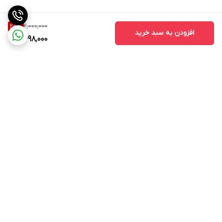
1. انواع سر درد ها
2,000,000
25
%
افزودن به سبد خرید
1,498,000
2. انواع دردهای مفصلی
(سیاتیک کمردرد، دردهای گردنی مشکلات شاته، ارنج، زانو.......)
3. انواع دردهای عضلانی
برگشت به بالا
4. تسریع در ترمیم زخم ها
5. بهبود درد حاصل از شکستگی استخوان
ارسال با پست پیشتاز . ویژه
پشتیبانی ۲۴ ساعته
ویژگی ها :
و تیپاکس