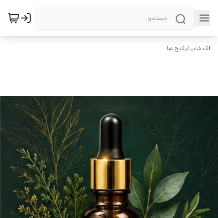
لک شاپ
/
پکیج ها