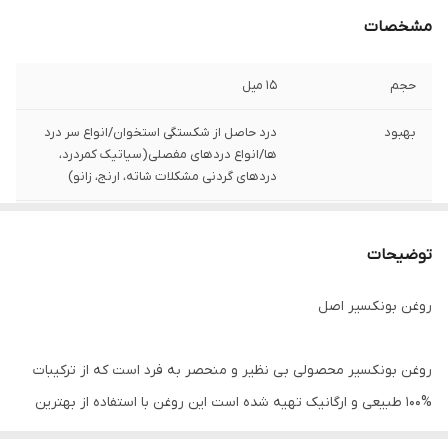
مشخصات
حجم
15 میل
بهبود
درد حاصل از شکستگی استخوان/انواع سر درد
ها/انواع دردهای مفصلی(سیاتیک کمردرد،
دردهای گردنی مشکلات شاته، ارنج، زانو)
برند
بونکسیر
توضیحات
دوره درمان
21 روزه
روغن بونکسیر اصل
روغن بونكسير محصولی بی نظیر و منحصر به فرد است که از ترکیبات
%100 طبیعی و ارگانیک تهیه شده است این روغن با استفاده از بهترین
عصاره های گیاهی به رفع سریع در های عضلانی و مفصلی کمک شایانی