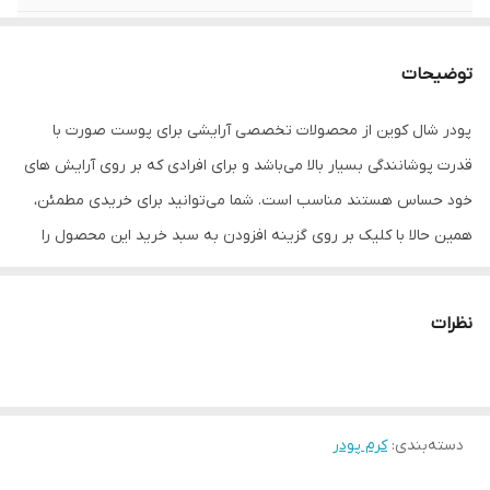
حجم
۳۰ میلی
توضیحات
شماره
02
پودر شال کوین از محصولات تخصصی آرایشی برای پوست صورت با
مناسب برای
انواع پوست
قدرت پوشانندگی بسیار بالا می‌باشد و برای افرادی که بر روی آرایش‌ های
خود حساس هستند مناسب است. شما می‌توانید برای خریدی مطمئن،
همین حالا با کلیک بر روی گزینه افزودن به سبد خرید این محصول را
سفارش دهید.
نظرات
نکات مهم برای انتخاب کرم پودر چیست؟
در درجه اول برای انتخاب یک کرم پودر خوب باید با نوع پوست خود آشنا
باشیم، پوست به انواع مختلف طبیعی یا نرمال، خشک، چرب، مختلط و
دسته‌بندی
:
کرم پودر
حساس تقسیم‌ بندی می‌شود.