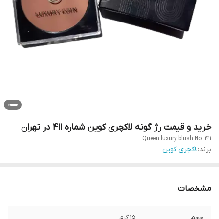
خرید و قیمت رژ گونه لاکچری کوین شماره 411 در تهران
Queen luxury blush No. 411
برند:
لاکچری کوین
مشخصات
حجم
15 گرم