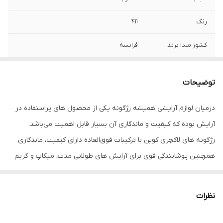
رنگ
411
کشور مبدا برند
فرانسه
سایر توضیحات
ترکیبات رژگونه لاکچری کوین : روغن
لانولینکالامین نشاسته فرآوری شده زینک
توضیحات
اکساید کائولین تیتانیوم اکساید عصاره آلوئه
ورا رنگهای مجاز آرایشی – بهداشتی ویتامین E
درمیان لوازم آرایشی همیشه رژگونه یکی از محصول های پراستفاده در
متیل پارابن
آرایش بوده که کیفیت و ماندگاری آن بسیار قابل اهمیت می‌باشد.
رژگونه های لاکچری کوین با ترکیبات فوق‌العاده دارای کیفیت، ماندگاری
همچنین پوشانندگی قوی برای آرایش های طولانی مدت، میکاپ و گریم
عروس قابل استفاده می‌باشد.
نظرات