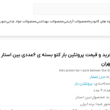
ه های گانودرما
محصولات آرایشی
محصولات بهداشتی
محصولات مواد غذایی
شوین
خرید و قیمت پروتئین بار کتو بسته ی 6عددی بی
هران
Keto protein bar 6 pack between Star B
ند:
بین استار
ته‌بندی
:
پروتئین بار
داد
:
6 عدد
رند محصول
:
بین استار
ور مبدا برند
:
ایران