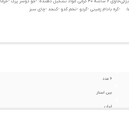
ژگی
حاوی 6 ساشه 40 گرمی مواد تشکیل دهنده: -جو دوسر پرک -خر
ا
:
-کره بادام زمینی -گردو -تخم کدو -کنجد -چای سبز
6 عدد
بین استار
ایران
حاوی 6 ساشه 40 گرمی مواد تشکیل دهنده: -جو دوسر پرک -خر
سبز