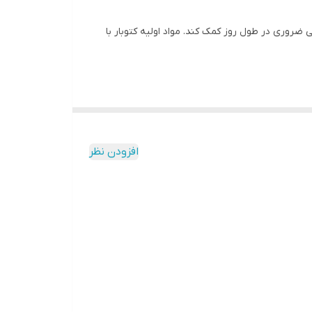
 غذایی ضروری در طول روز کمک کند. مواد اولیه کتوبار با
درت عضلات نیز اثربخش می‌باشند. فرمولاسیون‌های
افزودن نظر
.
ه شما کمک می‌کنند تا به روش آسان، انرژی لازم برای
ن‌ بارها بهترین گزینه برای شما خواهند بود.
و سر پرک برای تأمین فیبر و انرژی پایدار، خرما و
د خون و افزایش انرژی، چای سبز به عنوان یک آنتی
ز کمک کند.