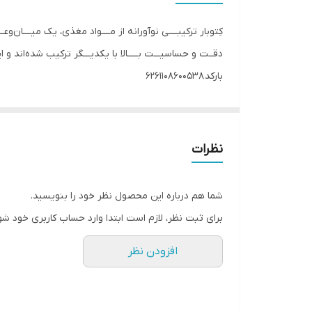
کِتوبار ترکیبــــی نوآورانه از مــــواد مغذی، یک میــــان‌
دقــت و حساسیـــت بـــــالا با یکدیـــگر ترکیب شده‌اند 
بارکد 6261108600538
راهنمای محصول
حاوی 6 ساشه 40 گرمی مواد تشکیل دهنده: -جو دوسر پرک -خرما -عسل -کره بادام زمینی -گردو -تخم کدو -کنجد -چای سبز
پروتئین‌ بارها به عنوان یکی از محصولات پرطرفدار در ب
نظرات
پیشرفته این محصولات شامل پروتئین، کربوهیدرات، مواد
پروتئین‌ بارها به عنوان یک راه سریع و موثر برای دریاف
شما هم درباره این محصول نظر خود را بنویسید.
فعالیت‌های خود را به دست آورید. بنابراین، اگر به دنب
برای ثبت نظر، لازم است ابتدا وارد حساب کاربری خود شو
کتوبار یک میان‌ وعده فراسودمند و مغذی است که مواد او
افزودن نظر
عسل برای افزودن شیرینی طبیعی به محصول، کره بادام زم
اکسیدان قوی، گردو و تخم کدو برای افزودن طعم و مواد مغذی مفید،
کتوبار با ترکیبی نوآورانه از این مواد، یک میان‌وعده س