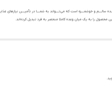
وعـــده سالــــم و خوشمــــزه است که می‌تــــواند به شمــــا در تأمیــــن نیازهای
و این محصول را به یک میان وعده کاملا منحصر به فرد تبدیل کرده‌اند.
ازار تغذیه شناخته می‌شوند که نه تنها برای تأمین انرژی، بلکه برای افزایش ق
 معدنی و ویتامینی هستند که به بهبود قابلیت‌های ورزشی شما کمک می‌کنند
ت پروتئین و انرژی مورد نیاز بدن بسیار مفید هستند. پروتئین‌ بارها همچنین ب
ال روشی سریع و موثر برای رسیدن به اهداف ورزشی و تغذیه سالم هستید، پروتئی
ید.
لیه آن با دقت و حساسیت بالا با یکدیگر ترکیب شده‌اند. این محصول شامل جو د
ینی به عنوان یک منبع پروتئین و چربی سالم، اینورت ساکاروز برای تعادل قن
 و همچنین کنجد و دانه چیا به عنوان منابع اسیدهای چرب امگا-۳ و مواد معدنی ضروری است.
الم و خوشمزه است و می‌تواند به شما در تأمین نیازهای غذایی ضروری در طول رو