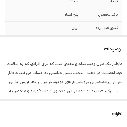
تعداد
6 عدد
برند محصول
بین استار
کشور مبدا برند
ایران
ویژگی ها
حاوی 6 ساشه 40 گرمی مواد تشکیل دهنده:
-جو دوسر پرک -خرما -عسل -کره بادام زمینی
توضیحات
-ماچا -دانه چیا -کینوا -عصاره لیمو
ماچابار یک میان‌ وعده سالم و مغذی است که برای افرادی که به سلامت
خود اهمیــت می‌دهند، انتخاب بسیار مناسبی به حساب می‌ آید. ماچابار
یکی از ارزشمندترین پروتئین‌بارهای موجود در بازار از نظر ارزش غذایی
است. ترکیبات استفاده شده در این محصول کاملا نوآورانه و منحصر به
فرد است.
بارکد 6261108600576
نظرات
راهنمای محصول