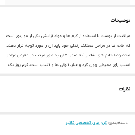
ویژگی ها
حاوی گلیسیرین حاوی آلوئه ورا دارای ویتامین
E و C
توضیحات
مراقبت از پوست با استفاده از کرم ها و مواد آرایشی یکی از مواردی است
که خانم ها در مراحل مختلف زندگی خود باید آن را مورد توجه قرار دهند،
مخصوصا خانم های شاغلی که صورتشان به طور مرتب در معرض عوامل
آسیب زای محیطی چون گرد و غبار، آلوگی ها و آفتاب است. کرم روز یک
محصول ویژه است که به مرطوب شدن پوست در برابر اشعه های مضر
خورشید کمک می کند و حاوی موادی است که در کاهش چین و چروک
نظرات
موثرند. آنها همچنین از پوست در برابر کم آبی محافظت می کنند و
حاوی مقداری آنتی اکسیدان هستند که در روشن شدن پوست نقش
دارد.
دسته‌بندی
:
ویژگی ها کرم روز گاتیو
کرم های تخضضی گاتیو
مهمترین ویژگی کرم های روز گاتیو که آن را برای استفاده ی روزانه