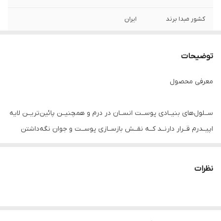
کشور مبدا برند
ایران
ویژگی ها
• حفاظت از سلول‌های بنیادی پوست •
جوانسازی پوست و کاهش چین و چروک •
توضیحات
حفاظت از پوست در برابر رادیکال‌های آزاد
اکسیژن • افزایش رطوبت و آبرسان پوست •
معرفی محصول
بهبود ماتریکس برون‌سلولی پوست
ســلول‌های بنیــادی پوســت انســان در درم و همچنیــن پائین‌تریــن لایه
اپیــدرم قــرار دارنــد کــه نقــش بازســازی پوســت و جوان نگه‌داشتن
پوست را بـه عهـده دارنـد. تعـداد ایـن سـلول‌ها بـا گذشـت زمـان کاهـش
یافتـه و فعالیت‌شـان کاسـته مـی شـود و قـادر نیسـتند وظایف خود را به
نظرات
خوبی انجام دهند که نتیجه آن پیر شدن پوست است. عصاره ســلول‌های
بنیـادی سیب بکار رفته در سرم ضدچروک بلک‌بری عوامــل اپی‌ژنتیــک
(Epigenetic)، انواع متابولیت (Metabolite)، .... را در خود دارد که علاوه