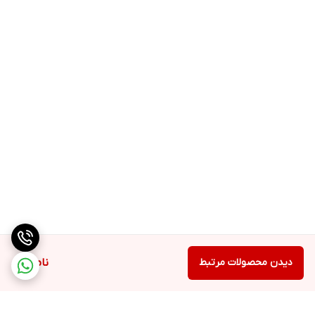
انرژی سلولی برای انجام فرآیندهای حیاتی پوست، فعال شدن آنزیم‌های
مخرب در پوست تحت تاثیر اشعه ماورای بنفش و آلودگی محیطی،
سرعت کم بازسازی کلاژن و الاستین، .... اشاره کرد. بنابراین یک محصول
مناسب برای کاهش و رفع چین و چروک باید این عوامل را به نحو
مطلوبی کنترل کرده و با کاهش اثرات آنها باعث جوان شدن پوست شود.
سرم صورت مناسب پوست دارای چروک بلک‌بری با بهره‌گیری از
فناوری‌های به روز دنیا (PhytoCellTec، ...) در این راستا تولید و عرضه
شده است.
موارد استفاده
• حفاظت از سلول‌های بنیادی پوست
• جوانسازی پوست و کاهش چین و چروک
دیدن محصولات مرتبط
ناموجود
• حفاظت از پوست در برابر رادیکال‌های آزاد اکسیژن
• افزایش رطوبت و آبرسان پوست