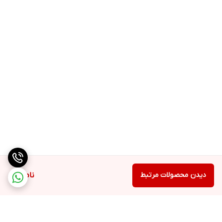
اسید، پی‌ای‌جی-40 روغن کرچک هیدروژنه، عصاره علف هفت‌بند، روغن
بادام شیرین، نیاسینامید، دکسپانتنول، شی باتر، عصاره بره موم، اسانس
مجاز آرایشی و بهداشتی، (مخلوط: سدیم بنزوات، پتاسیم سوربات، آب
دیونیزه)، ستئارث-25، (مخلوط: پلی آکریلامید، کربن 13-14 ایزوپارافین،
لورث-7)، توکوفریل استات، زانتان گام
دیدن محصولات مرتبط
ناموجود