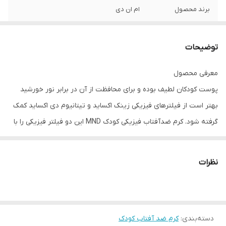
برند محصول
ام ان دی
ویژگی
• جلوگیری از ورود اشعه‌های آسیب‌رسان
(خورشید و لوازم الکترونیکی) به پوست •
توضیحات
ممانعت از آسیب دیدن پوست درمقابل
اشعه‌های مادون قرمز و نور آبی • محافظت
معرفی محصول
دربرابر آلودگی
پوست کودکان لطیف بوده و برای محافظت از آن در برابر نور خورشید
بهتر است از فیلترهای فیزیکی زینک اکساید و تیتانیوم دی اکساید کمک
گرفته شود. کرم ضدآفتاب فیزیکی کودک MND این دو فیلتر فیزیکی را با
غلظت مناسب در خود دارد. علاوه بر این حاوی عصاره علف هفت‌بند هم
هست چرا که پوست کودکان در زمان بازی در بیرون منزل و... اشعه
نظرات
مادون قرمز را هم دریافت می‌کند و باید با کمک عصاره علف هفت‌بند از
ساختارهای مهم پوست کودک دربرابر نور مادون قرمز مواظبت کرد.
باتوجه به اینکه امروزه کودکان با تجهیزات الکترونیکی مانند تلویزیون،
دسته‌بندی
:
کرم ضد آفتاب کودک
رایانه و... کار می‌کنند از عصاره برگ انگور نیز در این محصول استفاده