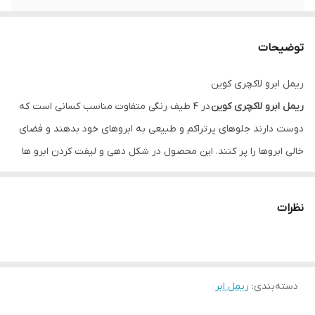
توضیحات
ریمل ابرو لاکچری کوین
ریمل ابرو لاکچری کوین
در ۴ طیف رنگی متفاوت مناسب کسانی است که
دوست دارند جلوهای پرتراکم و طبیعی به ابروهای خود بدهند و فضای
خالی ابروها را پر کنند. این محصول در شکل دهی و لیفت کردن ابرو ها
هم انتخاب بسیار مناسبی است. ریمل ابرو لاکچری کوین ماندگاری بسیار
بالایی داشته، چسبندگی ایجاد نمیکند.
نظرات
ریمل ابرو لاکچری کوین در رنگهای :
شماره ۱ : بلوند
شماره ۲: قهوه ای
شماره ۳: قهوه ای تیره
دسته‌بندی
:
ریمل ابر
شماره ۴: قهوه ای سوخته