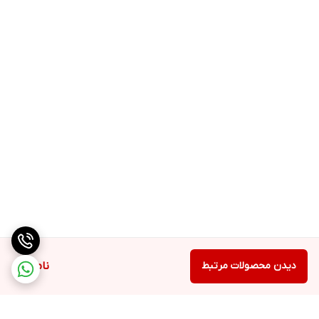
خواهد داشت. باید رژلب را اول به لب های بالایی از دو طرف گوشه لب
شروع به زدن کنید. حتما زیر رژلب از پرایمر و کانسیلر ام ان دی برای بی
زنگ کردن لب و پوشش بهتر رنگ رژلب استفاده کنید.
ترکیبات
پارافین مایع- ایزواستئاریل ایزو استئارات- هیدروژنیتد پلی ایزوبوتن –
سوربیتان ایزو استئارات – اتیلن/ونیل استات کوپلیمر – پی ای جی 40
هیدروژنیتد کاستر اویل – گلیسیریل ایزواستئارات – بیزوکس - شی باتر –
تیتانیوم دی اکساید CI77891 – فنوکسی اتانول- دی هیدرواستیک اسید –
بنزوئیک اسید – سوربیک اسید-اسانس مجاز آرایشی و بهداشتی – بوتیل
آکریلات/هیدروکسی پروپیل دایمتیکون آکریلات کو پلیمر- مخلوط (پلی
بوتن، ایزونونیل، ایزونونانوات، اتیلن/ونیل استات کوپلیمر، ایزو استئاریل
الکل)
دیدن محصولات مرتبط
ناموجود