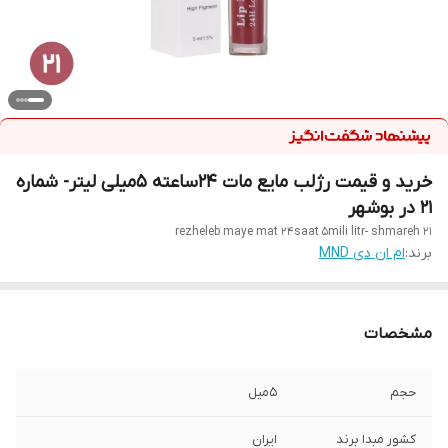
خرید و قیمت رژلب مایع مات 24ساعته 5میلی لیتر- شماره
21 در بوشهر
rezheleb maye mat 24saat 5mili litr- shmareh 21
برند:
ام ان دی MND
مشخصات
حجم
5میل
کشور مبدا برند
ایران