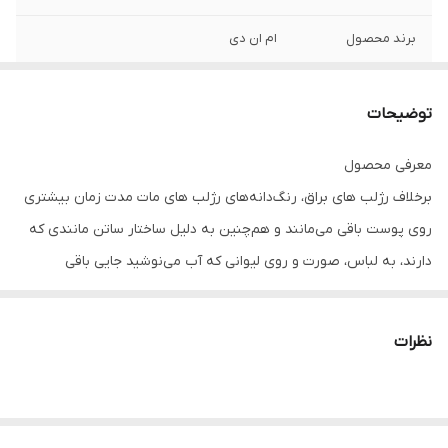
برند محصول
ام ان دی
ویژگی
ایجاد ظاهری زیبا و طبیعی حفظ رطوبت لب‌ها
دارای پوشش کامل با ماندگاری طولانی دارای
توضیحات
بافت لطیف و ابریشمی مناسب برای انواع
پوست دارای آنتی اکسیدان قوی برای جلوگیری
معرفی محصول
از آسیب رساندن رادیکال های آزاد به لب
برخلاف رژلب های براق، رنگ‌دانه‌های رژلب های مات مدت زمان بیشتری
روی پوست باقی می‌مانند و هم‌چنین به دلیل ساختار ساتن مانندی که
دارند، به لباس، صورت و روی لیوانی که آب می‌نوشید جایی باقی
نمی‌گذارند. از طرفی دیگر، انتخاب رژلب مات به معنی انتخاب رژی است
که در طول روز بر لب دارید و قرار است با آن روزانه زندگی کنید! این
نظرات
رژلب به واسطه داشتن روغن گیاهی، چربي و رطوبت پوست را متعادل
کرده و ضمن تغذيه لب ها، آن ها را در برابر خشکی و ترک خوردن
محافظت می کند. با مرطوب نگه داشتن دور لب ها از ایجاد خطوط ظريف