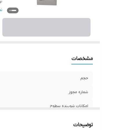
ن
ش
ن
صا
و
مشخصات
حجم
شماره مجوز
امکانات شوینده سطوح
نوع ظرف
توضیحات