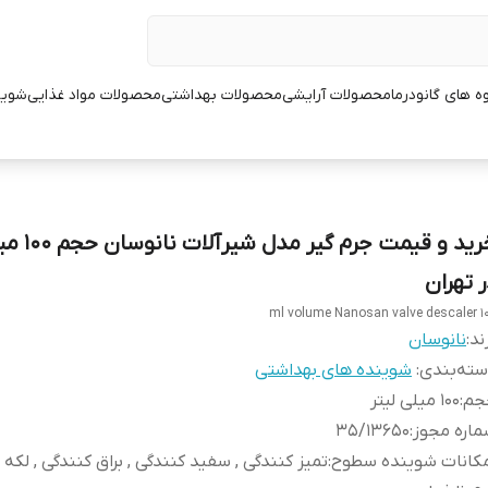
ه های گانودرما
محصولات آرایشی
محصولات بهداشتی
محصولات مواد غذایی
شوین
خرید و قیمت جرم 
ر تهران
100 ml volume Na
ند:
نانوسان
ته‌بندی
:
شوینده های بهداشتی
جم
:
100 میلی لیتر
اره مجوز
:
35/13650
مکانات شوینده سطوح
:
تمیز کنندگی , سفید کنندگی , براق کنندگی , لکه 