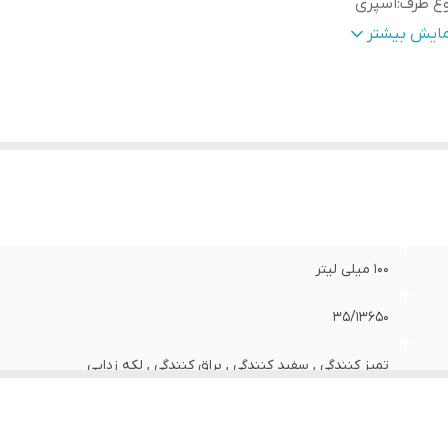
وع ظرف
:
اسپری
وینده مناسب
:
انواع سطوح , سرویس بهداشتی , آشپزخانه
مایش بیشتر
در کننده مجوز
:
سازمان غذا و دارو
زن
:
100 گرم
100 میلی لیتر
35/13650
تمیز کنندگی , سفید کنندگی , براق کنندگی , لکه زدایی
اسپری