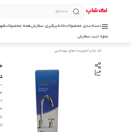
دسته‌بندی محصولات
خانه
پیگیری سفارش
همه محصولات
قهو
نحوه ثبت سفارش
لک شاپ
/
شوینده های بهداشتی
د
nosan valve descaler
بر
دس
ح
شم
ا