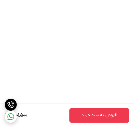
خواص بی نظیر کرم آبرسان گاتیو:
رطوبت‌رسان عمقی سلول‌های پوست
با رایحه ای بسیار ملایم
درمان چین و چروک های ناشی از کم آبی پوست
افزایش شفافیت پوست
دارای قدرت نفوذ بالا
مناسب برای پوست‌های خشک
دارای جذب سریع و بافتی سبک بدون ایجاد حس سنگینی روی پوست
ایجاد سد مکانیکی جهت جلوگیری از دفع رطوبت پوست
کمک به بهبود پوست های آسیب دیده و ترک خورده
تامین عناصر مغذی مورد نیاز پوست
افزودن به سبد خرید
1,501,500
راهنمای استفاده از کرم آبرسان:
طریقه مصرف کرم آبرسان ابتدا پوست را پاکسازی کنید. دو یا سه بار روی