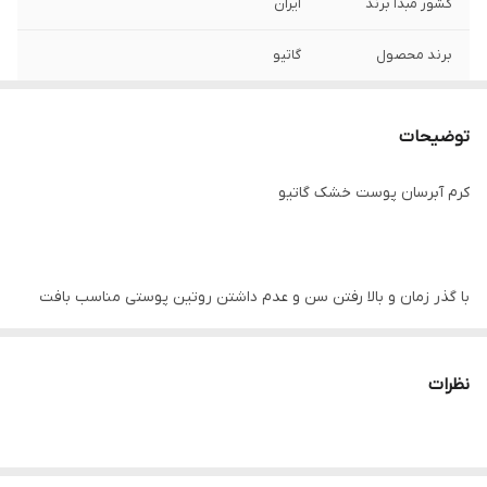
کشور مبدا برند
ایران
برند محصول
گاتیو
ویژگی
رطوبت‌رسان عمقی سلول‌های پوست درمان
چین و چروک های ناشی از کم آبی پوست
توضیحات
افزایش شفافیت پوست دارای جذب سریع و
بافتی سبک بدون ایجاد حس سنگینی روی
کرم آبرسان پوست خشک گاتیو
پوست کمک به بهبود پوست های آسیب دیده
و ترک خورده تامین عناصر مغذی مورد نیاز
پوست
با گذر زمان و بالا رفتن سن و عدم داشتن روتین پوستی مناسب بافت
پوست دچار لطمات زیادی می شود.کاهش تولید کلاژن خودساز از سمت
بدن زمینه را برای شلی آفتادگی و دیگر آفت های پوستی فراهم میکند.
نظرات
کرم آبرسان پوست خشک گاتیو – ۴۰ میل از شرکت بازاریابان ایرانیان
زمین با فرمولاسیونی قوی یک کرم قوی در زمینه شادابی و نشاط و
جلوگیری از پیری زودرس پوست را با قیمتی مناسب تولید کرده است.