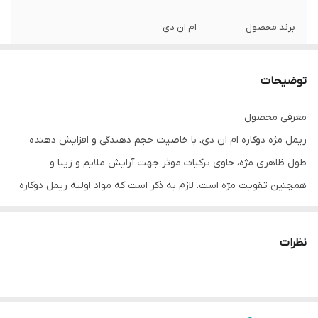
برند محصول
ام ان دی
ویژگی
موارد استفاده • حجم دهنده به مژه‌ها •
افزایش دهنده طول ظاهری مژه • پرپشت
توضیحات
کننده مژه‌ها • تقویت مژه • بدون ایجاد
حساسیت • بدون ایجاد ریزش در مژه
معرفی محصول
ریمل مژه دوکاره ام ان دی، با خاصیت حجم دهندگی و افزایش دهنده
طول ظاهری مژه، حاوی ترکیات موثر جهت آرایش ملایم و زیبا و
همچنین تقویت مژه است. لازم به ذکر است که مواد اولیه ریمل دوکاره
ام ان دی از شرکت Chromavis ايتاليا و همچنین بسته‌بندی و ظرف آن
از شرکت Albea ايتاليا تهیه شده است.
نظرات
ریمل مژه دوکاره ام ان دی، با خاصیت حجم دهندگی و افزایش دهنده
طول ظاهری مژه، حاوی ترکیبات موثر جهت آرایش ملایم و زیبا با قابلیت