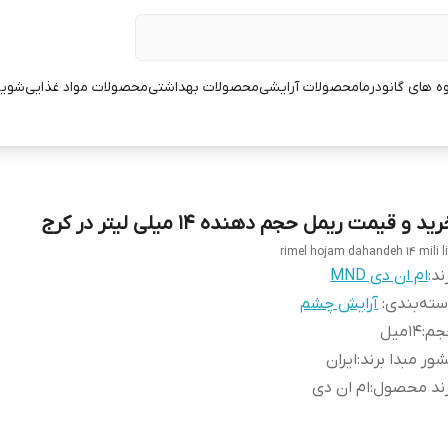
ه های گانودرما
محصولات آرایشی
محصولات بهداشتی
محصولات مواد غذایی
شوین
ید و قیمت ریمل حجم دهنده 14 میلی لیتر در کرج
rimel hojam dahandeh 14 mili li
ند:
ام ان دی MND
ته‌بندی
:
آرایش چشم
جم
:
14میل
ور مبدا برند
:
ایران
رند محصول
:
ام ان دی