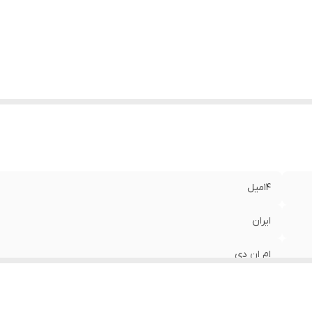
14میل
ایران
ام ان دی