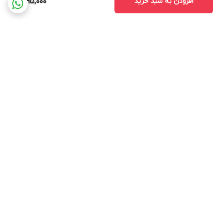
افزودن به سبد خرید
1,495,000
برگشت به بالا
ارسال با پست پیشتاز . ویژه
پشتیبانی ۲۴ ساعته
و تیپاکس
ضمانت اصالتو بازگشت وجه