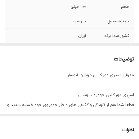
حجم
300 میلی
برند محصول
نانوسان
کشور مبدا برند
ایران
ویژگی ها
تاثیرگذاری بسیار بالا قابلیت تمیز کنندگی بسیار
عالی فاقد ترکیبات مضر بدون آسیب به سطح
توضیحات
دارای رایحه مطبوع سرعت تمیز کنندگی بالا
معرفی اسپری دوراکلین خودرو نانوسان
اسپری دوراکلین خودرو نانوسان
قطعا شما هم از آلودگی و کثیفی های داخل خودروی خود خسته شدید و
به علت زمان بر بودن و هزینه بالای صفرشویی با آلودگی نمد سقف
خودروی خود کنار آمدید. اما با توجه به نیازهای روزمره و استفاده مداوم
نظرات
از خودرو، نگهداری و تمیزی داخل آن یکی از امور حیاتی به حساب می‌آید.