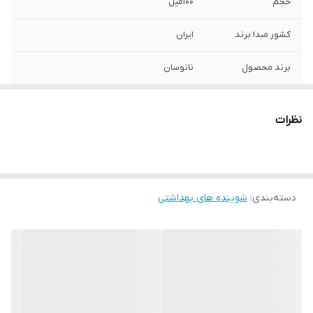
حجم
100میل
کشور مبدا برند
ایران
برند محصول
نانوسان
ویژگی
خنثی سازی و از بین بردن بوی بد و نامطبوع
دارای خاصیت نرم کنندگی پوست حاوی خاصیت
نظرات
ضدعفونی کننده و خاصیت ضد آنتی باکتریال
ایجاد رایحه بسیار مطبوع
دسته‌بندی
:
شوینده های بهداشتی