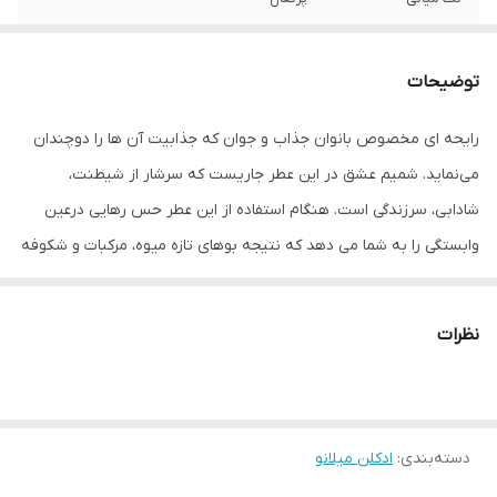
نوع رایحه
خنک , خوراکی
توضیحات
مناسب برای
بانوان
رایحه ای مخصوص بانوان جذاب و جوان که جذابیت آن ها را دوچندان
ساختار رایحه
میوه , مرکبات , گیاهان معطر
می‌نماید. شمیم عشق در این عطر جاریست که سرشار از شیطنت،
حجم
100 میلی‌لیتر
شادابی، سرزندگی است. هنگام استفاده از این عطر حس رهایی درعین
وابستگی را به شما می دهد که نتیجه بوهای تازه میوه، مرکبات و شکوفه
های بهاریست. در نت اصلی، رایحه ماسک خاطرات این عطر را ماندگار می
کند.
نظرات
دسته‌بندی
:
ادکلن میلانو