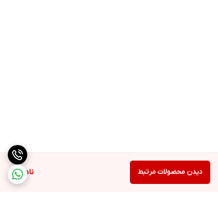
ترکیبات
آب دیونیزه، کاپریلیل/کاپریل گلوکوزاید، کوکوبتائین، سدیم
لائورث-5کربوکسیلات، (مخلوط: ایزواستئارامید مونوایزوپروپیل آمین و
گلیسریل لائورات)، عصاره ریشه سرخارگل، مانیتول، گلایکول دی استئارات،
کراتین هیدرولیز شده، گلیسرین، پلی گلیسریل-3کوکوات، پلی گلیسریل-4
کاپرات، پلی گلیسریل-6 ریسینولئات، روغن هسته آرگان، نیاسینامید،
اسانس مجاز آرایشی و بهداشتی، اسید سیتریک، روغن سبوس برنج، بر
اسیکامیدوپروپیل دی‌متیل آمین، دی سدیم اتیلن دی آمین تترااستیک
اسید، (مخلوط: آب دیونیزه، متیل کلروایزوتیازولینون، متیل
ایزوتیازولینون)، بیوتین.
دیدن محصولات مرتبط
ناموجود