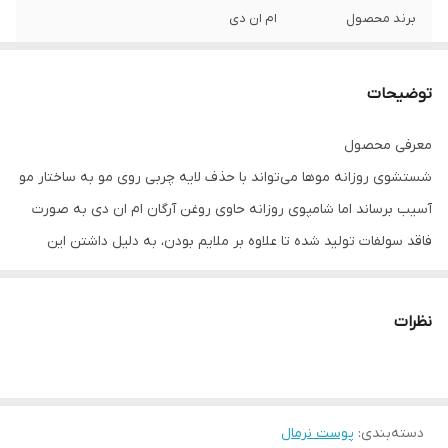
برند محصول
ام ان دی
ویژگی
• محافظت در برابر آلودگی • محافظت از
فولیکول مو • مراقبت از ساقه مو • حفظ سلامت
توضیحات
پوست سر و ساقه مو
معرفی محصول
شستشوی روزانه موها می‌تواند با حذف لایه چربی روی مو به ساختار مو
آسیب برساند اما شامپوی روزانه حاوی روغن‌ آرگان ام ان دی به صورت
فاقد سولفات تولید شده تا علاوه بر ملایم بودن، به دلیل داشتن این
روغن فوق‌العاده از کاسته شدن لایه محافظتی سطح مو ممانعت کند.
هم‌چنین این شامپو کراتین هیدرولیز شده را نیز در خود دارد تا از آسیب
نظرات
دیدن ساختار مو جلوگیری کند و به همین دلیل می‌توان از آن به صورت
روزانه استفاده کرد. این شامپو حاوی نیاسینامید نیز می‌باشد که به عنوان
یک آنتی اکسیدان قوی مانع از آسیب دیدن ریشه موها می‌شود و در کنار
دسته‌بندی
:
پوست نرمال
عصاره ریشه سرخارگل به عنوان محافظت کننده از فولیکول مو در برابر