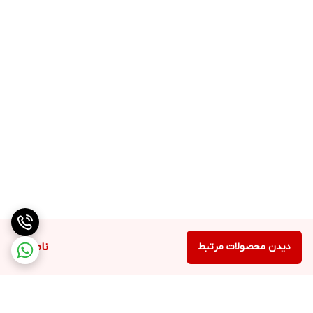
• حفظ سلامت پوست
• محافظت در برابر آلودگی
روش مصرف
ابتدا صورت را با کمی آب مرطوب کنید. پس از آن مقداری از ژل را با
حرکات دورانی دست روی پوست ماساژ دهید. سپس صورت را کامل با آب
ولرم بشویید.
ترکیبات
دیدن محصولات مرتبط
ناموجود
آب دیونیزه، لوریل گلوکوزاید، کوکو گلوکوزاید، کوکو گلوکوزاید، کوکامیدو
پروپیل بتائین، پروپیلن گلایکول، عصاره برگ آلوئه ورا، عصاره ریشه
سرخارگل، گلیسرین، منگنز پی سی ای، نیاسینامید، پلی آکریلات کراس