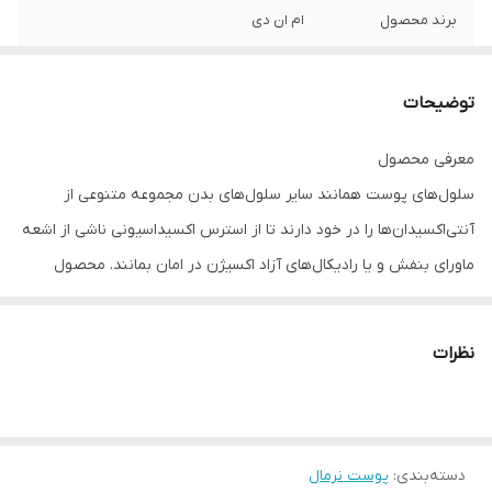
برند محصول
ام ان دی
ویژگی
پاکسازی عمقی منافذ پوست • حذف آلاینده‌ها از
سطح پوست • ارتقا آنتی‌اکسیدان‌های درون
توضیحات
سلول‌های پوست • کاهش اثرات تخریبی
رادیکال‌های آزاد بر پوست • حفظ سلامت پوست
معرفی محصول
• محافظت در برابر آلودگی
سلول‌های پوست همانند سایر سلول‌های بدن مجموعه متنوعی از
آنتی‌اکسیدان‌ها را در خود دارند تا از استرس اکسیداسیونی ناشی از اشعه
ماورای بنفش و یا رادیکال‌های آزاد اکسیژن در امان بمانند. محصول
حاضر حاوی منگنز پی‌سی‌ای می‌باشد که آنزیم‌های محافظت‌کننده سلولی
را افزایش داده و در کنار عصاره آلوئه‌ورا که یک مرطوب‌کننده و محرک
نظرات
تولید کلاژن طبیعی است باعث حفظ جوانی و شادابی پوست می‌شود.
البته نیاسینامید (ویتامین ب 3) و مشتقات پایدار ویتامین سی نیز در
این محصول مورد استفاده قرار گرفته‌اند تا خواص مقابله با التهاب و
دسته‌بندی
:
پوست نرمال
رادیکال‌های آزاد این محصول بیش از پیش ارتقا یافته و یک محصول