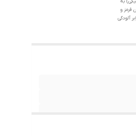
یکی) به
قرمز و
ر آلودگی
یکی) به پوست • ممانعت از آسیب دیدن پوست به
ل در پوست • محافظت در برابر آلودگی