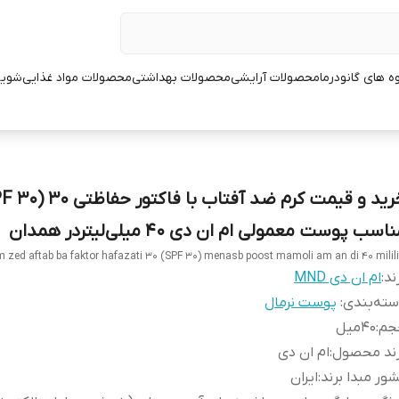
ه های گانودرما
محصولات آرایشی
محصولات بهداشتی
محصولات مواد غذایی
شوین
اسب پوست معمولی ام ان دی 40 میلی‌لیتردر همدان
 zed aftab ba faktor hafazati 30 (SPF 30) menasb poost mamoli am an di 40 milili
ند:
ام ان دی MND
ته‌بندی
:
پوست نرمال
جم
:
40میل
رند محصول
:
ام ان دی
ور مبدا برند
:
ایران