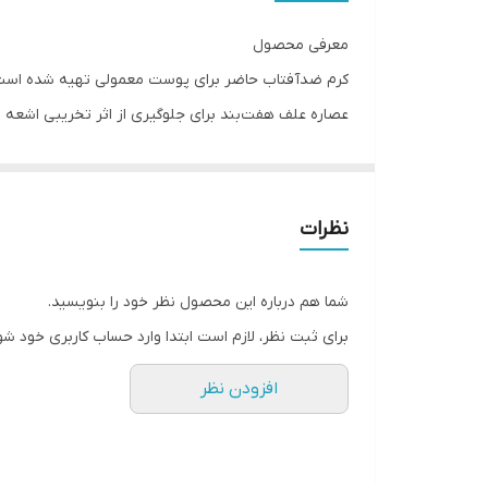
معرفی محصول
عصاره علف هفت‌بند برای جلوگیری از اثر تخریبی اشعه م
مشتقات پایدار ویتامین سی برای تقویت و ارتقا سلامت
کرم ضدآفتاب، روغن هسته آرگان می‌باشد که ترکیب متعاد
نظرات
محصولات ضدآفتاب اکثرا در محیط بیرون منزل مورد استفاد
افراد نتوانند با تولید ترکیبات آسیب‌زا و التهابی به پوس
شما هم درباره این محصول نظر خود را بنویسید.
برای ثبت نظر، لازم است ابتدا وارد حساب کاربری خود شو
افزودن نظر
حیاتی پوست شده و ایجاد لک و چین و چروک را تسریع می