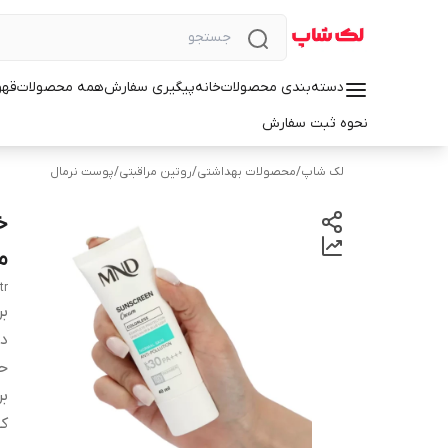
دسته‌بندی محصولات
خانه
پیگیری سفارش
همه محصولات
قهو
نحوه ثبت سفارش
لک شاپ
/
محصولات بهداشتی
/
روتین مراقبتی
/
پوست نرمال
من
tr
بر
دس
ح
ب
کش