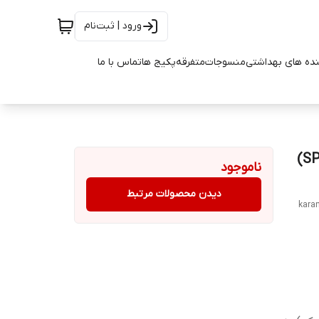
ورود | ثبت‌نام
ده های بهداشتی
منسوجات
متفرقه
پکیج ها
تماس با ما
خرید و قیمت کرم ضد آفتاب با فاکتور حفاظتی 30 (SPF 30)
ناموجود
دیدن محصولات مرتبط
karam