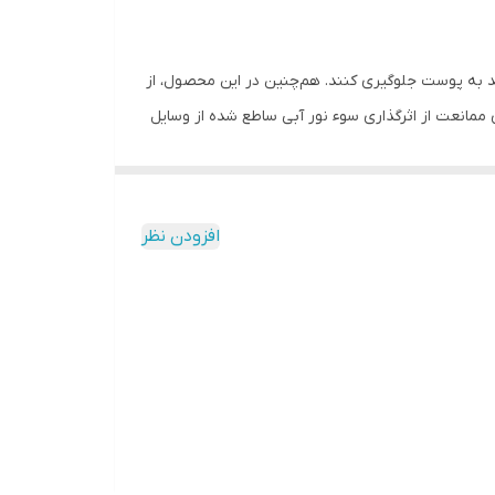
ی پوست معمولی تهیه شده است و فیلترهای مورد استفاده در آن قادرند از ورود اشعه‌های UVA و UVB خورشید به پوست جلوگیری کنند. هم‌چنین در این محصول، از
ممانعت از اثرگذاری سوء نور آبی ساطع شده از وسایل
الکترونیکی پیرامون انسان بر پوست کمک گرفته شده است تا محافظت کاملی از پوست در برابر طیف وسیعی از اشعه‌ها حاصل شود. هم‌چنین از منگنز پی‌سی‌ای، نیاسینامید (ویتامین ب 3) و
 شادابی پوست می‌شوند. روغن مورد استفاده در این
دهای چرب را تامین می‌کند. با توجه به اینکه
افزودن نظر
ت تا ذرات معلق و فلزات سنگین موجود در محیط پیرامون
عوامل پیری زودرس پوست است. در اصل اشعه‌های UVA و UVB خورشید با ایجاد رادیکال‌های آزاد در پوست، موجب آسیب دیدن ساختارهای
ده از خورشید و نور آبی منتشر شده از لوازم