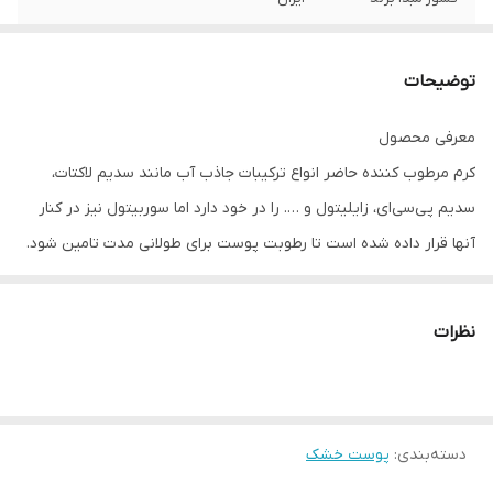
ویژگی
کرم مرطوب کننده مناسب پوست خشک ام ان
دی 75 میلی‌لیتر
توضیحات
معرفی محصول
کرم مرطوب کننده حاضر انواع ترکیبات جاذب آب مانند سدیم لاکتات،
سدیم پی‌سی‌ای، زایلیتول و …. را در خود دارد اما سوربیتول نیز در کنار
آنها قرار داده شده است تا رطوبت پوست برای طولانی مدت تامین شود.
به عنوان مکمل ترکیبات آبرسان، از روغن میوه زیتون، روغن دانه
آفتابگردان و عصره دانه گندم، …. نیز در این محصول استفاده شده است
نظرات
که با پوشاندن سطح پوست با مواد آب‌گریز و ممانعت از تبخیر آب باعث
تجمع بیش از پیش آب در لایه‌های مختلف پوست می‌شوند و در کنار آن
زبری سطح پوست را کم کرده و پوست را نرم می‌کنند. این محصول
دسته‌بندی
:
پوست خشک
دکسپنتانول را به عنوان یک ترمیم‌کننده عالی پوست خشک در خود دارد
اما عصاره دانه قهوه روبوستا نیز در کنار آن قرار گرفته است تا بازسازی