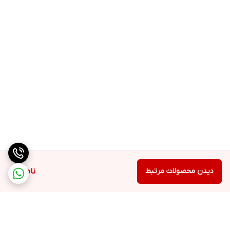
روش مصرف
مقدار مناسبی از کرم را بر روی پوست تمیز قرار داده و ماساژ دهید تا
کامل روی پوست پخش شده و پوست را بپوشاند.
ترکیبات
آب دیونیزه، پارافین مایع با گرید بهداشتی، سدیم لاکتات، روغن میوه
زیتون، پروپاندیول، گلیسرین، زایلیتول، روغن دانه آفتابگردان، ژل
پترولیوم با گرید بهداشتی، دکسپانتنول، پلی‌گلیسریل-3 متیل گلوکز
دی‌استئارات، عصاره گل کاملیا ژاپنی، بوتیلن گلایکول، استئاریل الکل،
دیدن محصولات مرتبط
ناموجود
گلیسریل استئارات، پنتااریتریتیل تتراایزواستئارات، عصاره دانه قهوه
روبوستا، سدیم پی سی ای، موم زنبور عسل، (مخلوط: فنوکسی اتانول و
اتیل هگزیل گلیسرین)، اسانس مجاز آرایشی و بهداشتی، شی باتر،
توکوفریل استات، عصاره دانه گندم، زانتان گام، تری اتانول آمین.