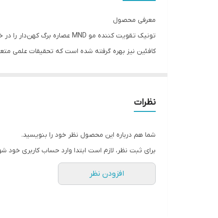
معرفی محصول
تونیک تقویت کننده مو MND عصا
کافئین نیز بهره گرفته شده است که تحقیقات علمی متعدد 
موهای سر می‌شود. چون تامین مواد برای ریشه موها اه
کف سر بهبود یافته و فولیکول‌های مو بهترین مواد را بر
نظرات
موی ارثی می‌شود، عصاره کیگلیا آفریقایی به عنوان مها
است، باعث افزایش تراکم مو در سر شوند. چون آلودگی م
شما هم درباره این محصول نظر خود را بنویسید.
4 نیز برای ممانعت از این مشکل استفاده شده است.
برای ثبت نظر، لازم است ابتدا وارد حساب کاربری خود شو
افزودن نظر
اکثر افراد وجود موهای پُرپشت روی سر را دوست دارند 