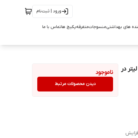
ورود | ثبت‌نام
ده های بهداشتی
منسوجات
متفرقه
پکیج ها
تماس با ما
ده مو ام ان دی 120 میلی لیتر در
ناموجود
دیدن محصولات مرتبط
فزایش