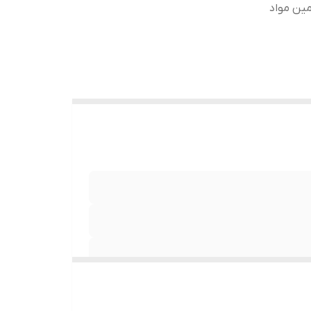
مین مواد
یش ضخامت تار مو • ارتقا سطح انرژی در سلول‌های
وها در برابر آلودگی