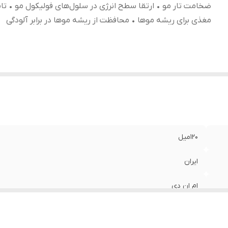
ضخامت تار مو • ارتقا سطح انرژی در سلول‌های فولیکول مو • تا
مغذی برای ریشه موها • محافظت از ریشه موها در برابر آلودگی
120میل
ایران
ام ان دی
• مهار عوامل موثر در ریزش مو • تقویت فولیکول مو و کمک به افزا
فولیکول مو • تامین مواد مغذی برای ریشه موها • محافظت از ریشه م