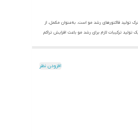
شده و محرک تولید فاکتورهای رشد مو است. به‌عنوان مکمل، از
 تولید ترکیبات لازم برای رشد مو باعث افزایش تراکم
 در این محصول کمک گرفته شده تا گردش خون در پوست
 در رشد مو دارد این ویتامین به‌صورت مستقیم به
تونیک اضافه شده است تا مصرف این محصول به تنهایی راهی برای تامین بیوتین برای ریشه موها باشد. باتوجه به اینکه هورمون DHT تولید شده توسط آنزیم 5-آلفا ریداکتاز، باعث ریزش
افزودن نظر
بود دهنده نسبت فاز آناژن به کاتاژن در موهای سر
د از عصاره ریشه آنجلیکای کره‌ای و بیوساکارید-گام
ریزش مو به دلایل متعددی از جمله وراثت، تغذیه