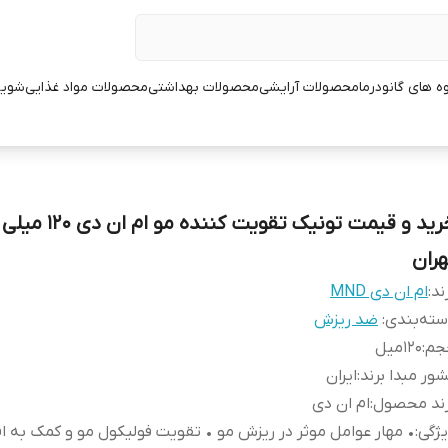
ه های گانودرما
محصولات آرایشی
محصولات بهداشتی
محصولات مواد غذایی
شوین
خرید و قیمت تونیک تقویت کنن
هران
ند:
ام ان دی MND
ته‌بندی
:
ضد ریزش
جم
:
120میل
ور مبدا برند
:
ایران
رند محصول
:
ام ان دی
ژگی
:
• مهار عوامل موثر در ریزش مو • تقویت فولیکول مو و کمک به ا